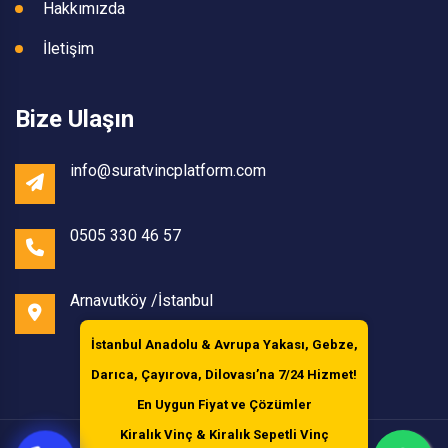
Hakkımızda
İletişim
Bize Ulaşın
info@suratvincplatform.com
0505 330 46 57
Arnavutköy /İstanbul
İstanbul Anadolu & Avrupa Yakası, Gebze,
Darıca, Çayırova, Dilovası’na
7/24 Hizmet!
En Uygun Fiyat ve Çözümler
Kiralık Vinç & Kiralık Sepetli Vinç